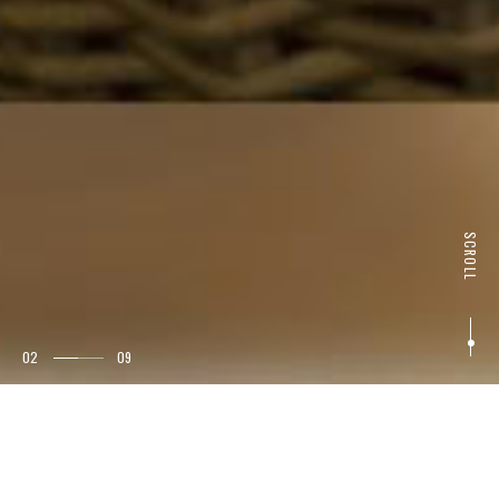
SCROLL
02
09
"Comfotel"